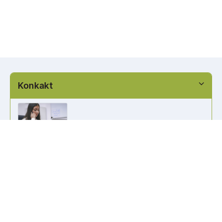
Konkakt
info@kennzeichen-bestellen.de
0421 / 49182516
Weitere Links
Kennzeichen Liste
Information