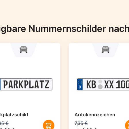
ügbare Nummernschilder nac
kplatzschild
Autokennzeichen
35 €
7,35 €