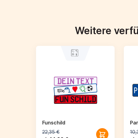
Weitere verf
Funschild
Par
22,35 €
10,