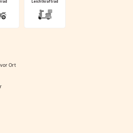
rrad
Leichtkraftrad
 vor Ort
r