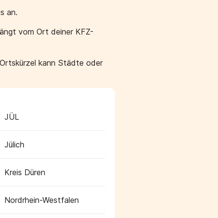
s an.
hängt vom Ort deiner KFZ-
 Ortskürzel kann Städte oder
JÜL
Jülich
Kreis Düren
Nordrhein-Westfalen