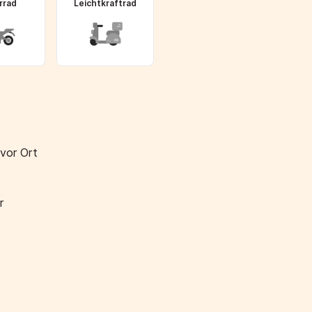
rrad
Leichtkraftrad
 vor Ort
r