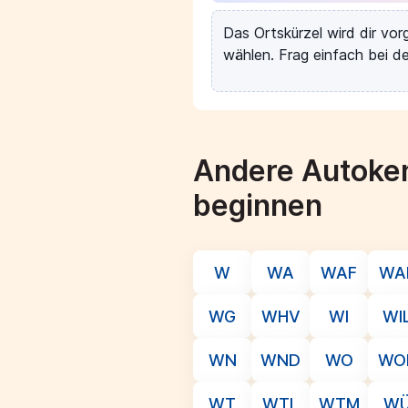
Das Ortskürzel wird dir vo
wählen. Frag einfach bei de
Andere Autoken
beginnen
W
WA
WAF
WA
WG
WHV
WI
WI
WN
WND
WO
WO
WT
WTL
WTM
W