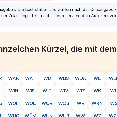
rgegeben. Die Buchstaben und Zahlen nach der Ortsangabe k
iner Zulassungsstelle nach oder reserviere dein Autokennzeic
nzeichen Kürzel, die mit de
K
WAN
WAT
WB
WBS
WDA
WE
WE
L
WIN
WIS
WIT
WIV
WIZ
WK
W
B
WOH
WOL
WOR
WOS
WR
WRN
W
Ü
WUG
WÜM
WUN
WUR
WW
WZ
WZ