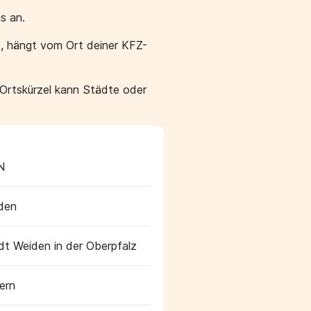
s an.
, hängt vom Ort deiner KFZ-
 Ortskürzel kann Städte oder
N
den
dt Weiden in der Oberpfalz
ern