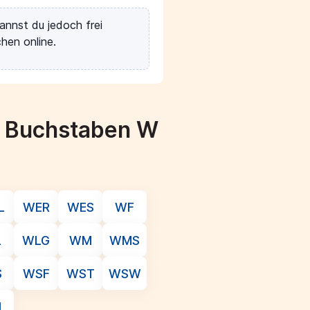
annst du jedoch frei
hen online.
m Buchstaben W
L
WER
WES
WF
L
WLG
WM
WMS
S
WSF
WST
WSW
L