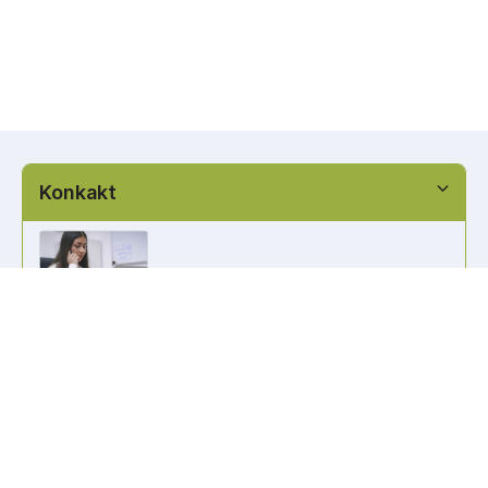
Konkakt
info@kennzeichen-bestellen.de
0421 / 49182516
Weitere Links
Kennzeichen Liste
Information