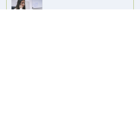
info@kennzeichen-bestellen.de
0421 / 49182516
Weitere Links
Kennzeichen Liste
Information
Kennzeichenhalter bedrucken
Wir akzeptieren alle gängigen Zahlungsformen, um es dir so
einfach wie möglich zu machen.