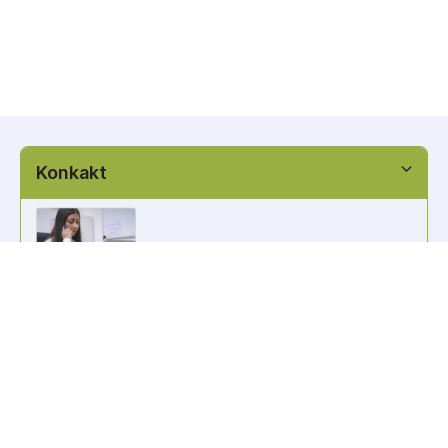
Konkakt
info@kennzeichen-bestellen.de
0421 / 49182516
Weitere Links
Kennzeichen Liste
Information