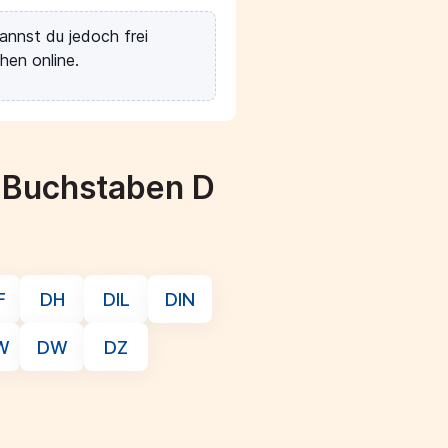
annst du jedoch frei
hen online.
m Buchstaben D
F
DH
DIL
DIN
W
DW
DZ