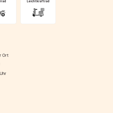
rrad
Leichtkraftrad
r Ort
!
 Uhr