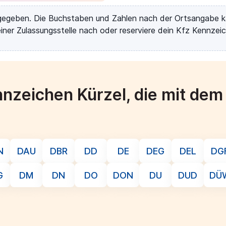
rgegeben. Die Buchstaben und Zahlen nach der Ortsangabe k
iner Zulassungsstelle nach oder reserviere dein Kfz Kennzeic
nzeichen Kürzel, die mit de
N
DAU
DBR
DD
DE
DEG
DEL
DG
G
DM
DN
DO
DON
DU
DUD
DÜ