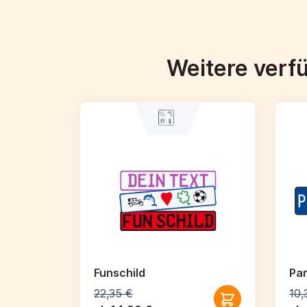
Weitere verf
Funschild
Par
22,35 €
10,