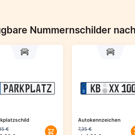
ügbare Nummernschilder nac
kplatzschild
Autokennzeichen
35 €
7,35 €