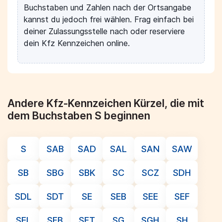
Buchstaben und Zahlen nach der Ortsangabe
kannst du jedoch frei wählen. Frag einfach bei
deiner Zulassungsstelle nach oder reserviere
dein Kfz Kennzeichen online.
Andere Kfz-Kennzeichen Kürzel, die mit
dem Buchstaben S beginnen
S
SAB
SAD
SAL
SAN
SAW
SB
SBG
SBK
SC
SCZ
SDH
SDL
SDT
SE
SEB
SEE
SEF
SEL
SFB
SFT
SG
SGH
SH