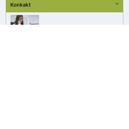
Konkakt
info@kennzeichen-bestellen.de
0421 / 49182516
Weitere Links
Kennzeichen Liste
Information
Kennzeichenhalter bedrucken
Wir akzeptieren alle gängigen Zahlungsformen, um es dir so