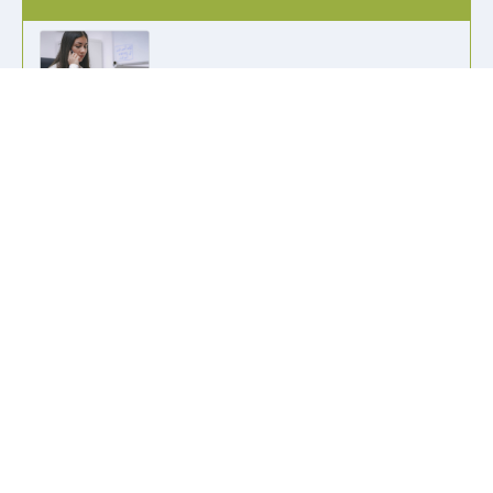
info@kennzeichen-bestellen.de
0421 / 49182516
Weitere Links
Kennzeichen Liste
Information
Kennzeichenhalter bedrucken
Wir akzeptieren alle gängigen Zahlungsformen, um es dir so
einfach wie möglich zu machen.