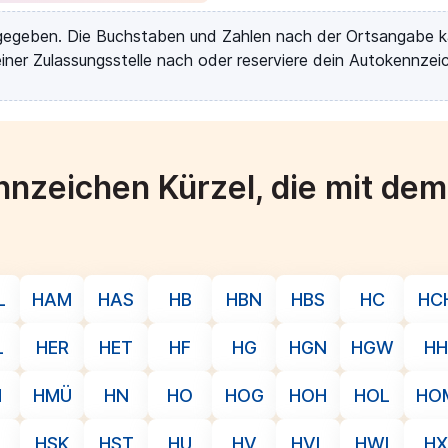
rgegeben. Die Buchstaben und Zahlen nach der Ortsangabe k
iner Zulassungsstelle nach oder reserviere dein Autokennzeic
nzeichen Kürzel, die mit de
L
HAM
HAS
HB
HBN
HBS
HC
HC
L
HER
HET
HF
HG
HGN
HGW
HH
M
HMÜ
HN
HO
HOG
HOH
HOL
HO
HSK
HST
HU
HV
HVL
HWI
HX