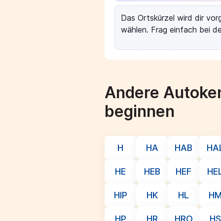
Das Ortskürzel wird dir vo
wählen. Frag einfach bei de
Andere Autoken
beginnen
H
HA
HAB
HA
HE
HEB
HEF
HE
HIP
HK
HL
H
HP
HR
HRO
HS