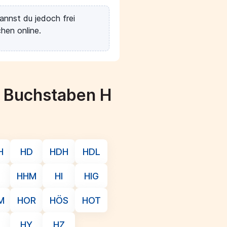
annst du jedoch frei
hen online.
m Buchstaben H
H
HD
HDH
HDL
HHM
HI
HIG
M
HOR
HÖS
HOT
HY
HZ