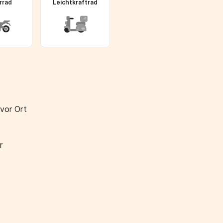
rrad
Leichtkraftrad
 vor Ort
r