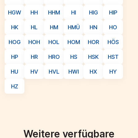
HGW
HH
HHM
HI
HIG
HIP
HK
HL
HM
HMÜ
HN
HO
HOG
HOH
HOL
HOM
HOR
HÖS
HP
HR
HRO
HS
HSK
HST
HU
HV
HVL
HWI
HX
HY
HZ
Weitere verfügbare