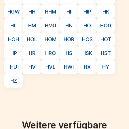
HGW
HH
HHM
HI
HIP
HK
HL
HM
HMÜ
HN
HO
HOG
HOH
HOL
HOM
HOR
HÖS
HOT
HP
HR
HRO
HS
HSK
HST
HU
HV
HVL
HWI
HX
HY
HZ
Weitere verfügbare