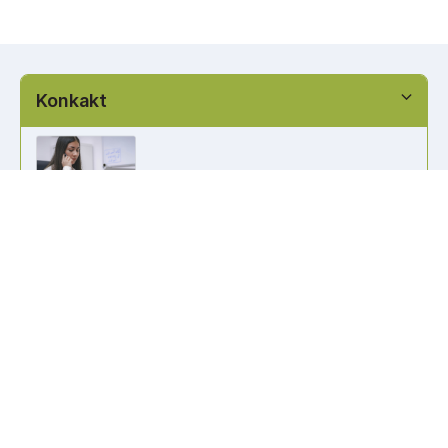
Konkakt
info@kennzeichen-bestellen.de
0421 / 49182516
Weitere Links
Kennzeichen Liste
Information
Kennzeichenhalter bedrucken