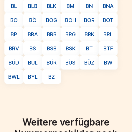
BL
BLB
BLK
BM
BN
BNA
BO
BÖ
BOG
BOH
BOR
BOT
BP
BRA
BRB
BRG
BRK
BRL
BRV
BS
BSB
BSK
BT
BTF
BÜD
BUL
BÜR
BÜS
BÜZ
BW
BWL
BYL
BZ
Weitere verfügbare