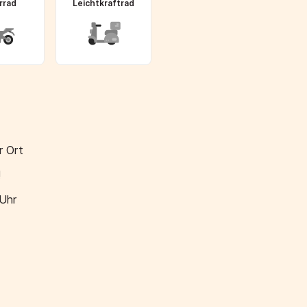
rrad
Leichtkraftrad
r Ort
!
 Uhr