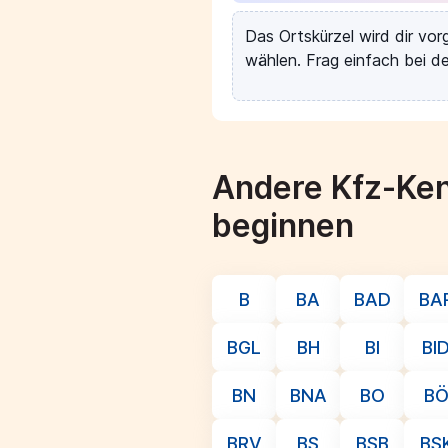
Das Ortskürzel wird dir vo
wählen. Frag einfach bei de
Andere Kfz-Ken
beginnen
B
BA
BAD
BA
BGL
BH
BI
BI
BN
BNA
BO
B
BRV
BS
BSB
BS