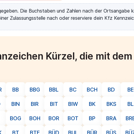
rgegeben. Die Buchstaben und Zahlen nach der Ortsangabe k
iner Zulassungsstelle nach oder reserviere dein Kfz Kennzeic
nzeichen Kürzel, die mit de
R
BB
BBG
BBL
BC
BCH
BD
BE
D
BIN
BIR
BIT
BIW
BK
BKS
BL
Ö
BOG
BOH
BOR
BOT
BP
BRA
BR
K
BT
BTF
BÜD
BUL
BÜR
BÜS
BÜ