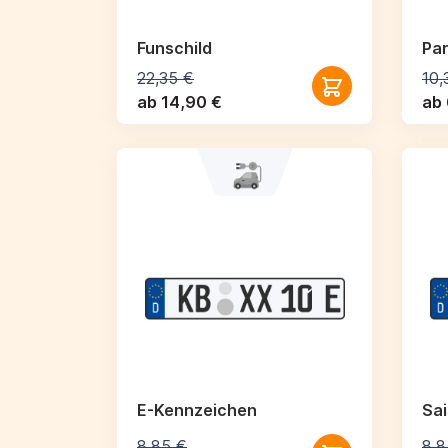
Funschild
Par
22,35 €
10,
ab 14,90 €
ab 
E-Kennzeichen
Sa
8,85 €
8,8