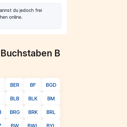
annst du jedoch frei
hen online.
m Buchstaben B
BER
BF
BGD
BLB
BLK
BM
B
BRG
BRK
BRL
Z
BW
BWL
BYL