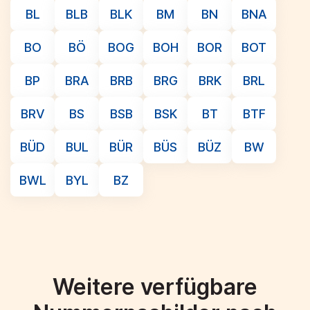
BL
BLB
BLK
BM
BN
BNA
BO
BÖ
BOG
BOH
BOR
BOT
BP
BRA
BRB
BRG
BRK
BRL
BRV
BS
BSB
BSK
BT
BTF
BÜD
BUL
BÜR
BÜS
BÜZ
BW
BWL
BYL
BZ
Weitere verfügbare