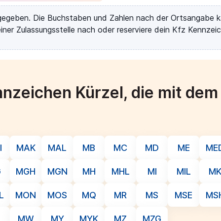
rgegeben. Die Buchstaben und Zahlen nach der Ortsangabe k
iner Zulassungsstelle nach oder reserviere dein Kfz Kennzeic
nzeichen Kürzel, die mit de
I
MAK
MAL
MB
MC
MD
ME
ME
G
MGH
MGN
MH
MHL
MI
MIL
M
L
MON
MOS
MQ
MR
MS
MSE
MS
L
MW
MY
MYK
MZ
MZG