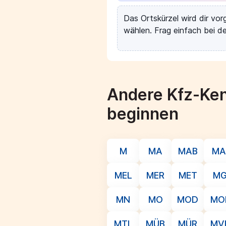
Das Ortskürzel wird dir vo
wählen. Frag einfach bei de
Andere Kfz-Ken
beginnen
M
MA
MAB
MA
MEL
MER
MET
M
MN
MO
MOD
MO
MTL
MÜB
MÜR
MV