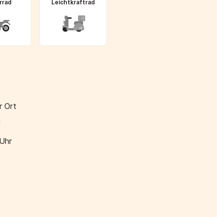
rrad
Leichtkraftrad
r Ort
!
 Uhr