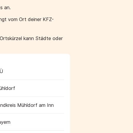
s an.
ängt vom Ort deiner KFZ-
 Ortskürzel kann Städte oder
Ü
hldorf
ndkreis Mühldorf am Inn
ayern