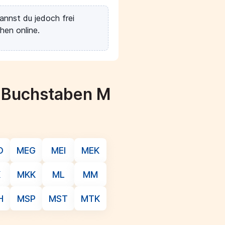
annst du jedoch frei
hen online.
m Buchstaben M
D
MEG
MEI
MEK
K
MKK
ML
MM
H
MSP
MST
MTK