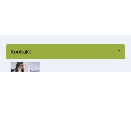
Konkakt
info@kennzeichen-bestellen.de
0421 / 49182516
Weitere Links
Kennzeichen Liste
Information