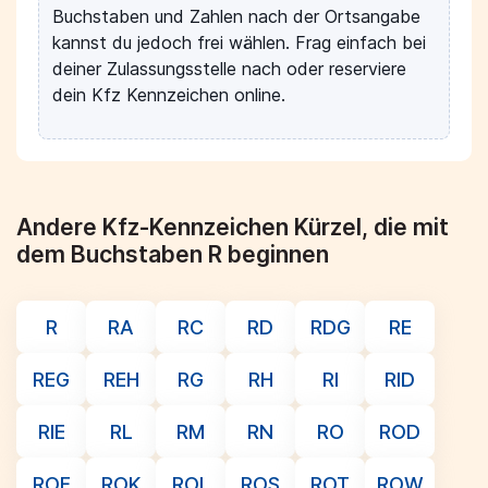
Buchstaben und Zahlen nach der Ortsangabe
kannst du jedoch frei wählen. Frag einfach bei
deiner Zulassungsstelle nach oder reserviere
dein Kfz Kennzeichen online.
Andere Kfz-Kennzeichen Kürzel, die mit
dem Buchstaben R beginnen
R
RA
RC
RD
RDG
RE
REG
REH
RG
RH
RI
RID
RIE
RL
RM
RN
RO
ROD
ROF
ROK
ROL
ROS
ROT
ROW