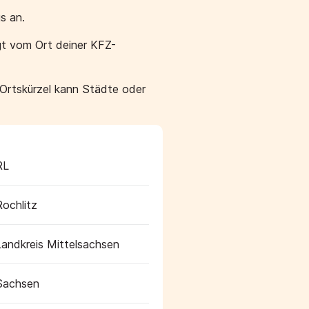
s an.
gt vom Ort deiner KFZ-
 Ortskürzel kann Städte oder
RL
Rochlitz
Landkreis Mittelsachsen
Sachsen