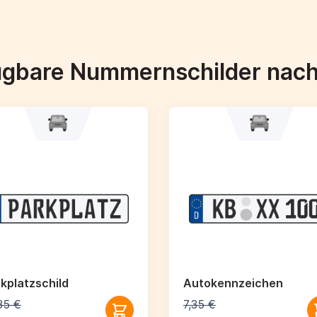
ügbare Nummernschilder nac
kplatzschild
Autokennzeichen
35 €
7,35 €