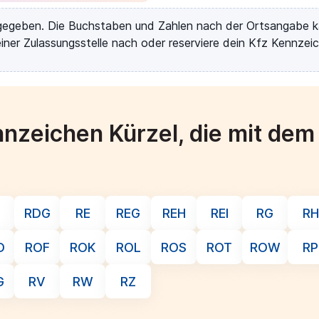
rgegeben. Die Buchstaben und Zahlen nach der Ortsangabe k
iner Zulassungsstelle nach oder reserviere dein Kfz Kennzeic
nzeichen Kürzel, die mit de
RDG
RE
REG
REH
REI
RG
RH
D
ROF
ROK
ROL
ROS
ROT
ROW
RP
G
RV
RW
RZ