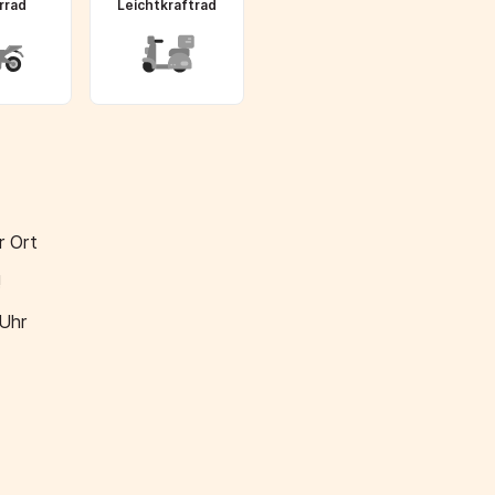
rrad
Leichtkraftrad
r Ort
!
 Uhr