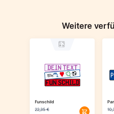
Weitere verf
Funschild
Par
22,35 €
10,