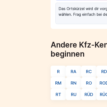
Das Ortskürzel wird dir vo
wählen. Frag einfach bei de
Andere Kfz-Ken
beginnen
R
RA
RC
RD
RM
RN
RO
RO
RT
RU
RÜD
RÜ