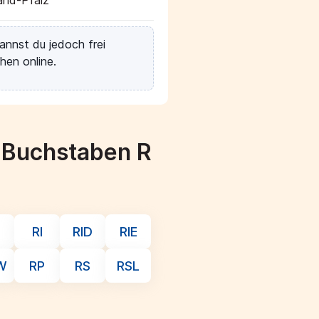
and-Pfalz
annst du jedoch frei
hen online.
m Buchstaben R
RI
RID
RIE
W
RP
RS
RSL