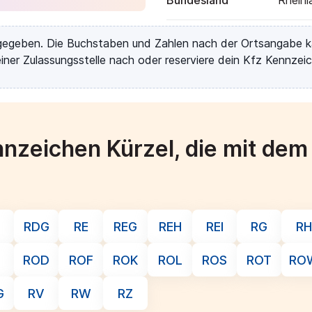
Bundesland
Rheinl
rgegeben. Die Buchstaben und Zahlen nach der Ortsangabe k
iner Zulassungsstelle nach oder reserviere dein Kfz Kennzeic
nzeichen Kürzel, die mit de
RDG
RE
REG
REH
REI
RG
RH
O
ROD
ROF
ROK
ROL
ROS
ROT
RO
G
RV
RW
RZ