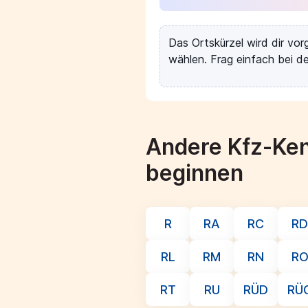
Das Ortskürzel wird dir vo
wählen. Frag einfach bei de
Andere Kfz-Ken
beginnen
R
RA
RC
RD
RL
RM
RN
R
RT
RU
RÜD
RÜ