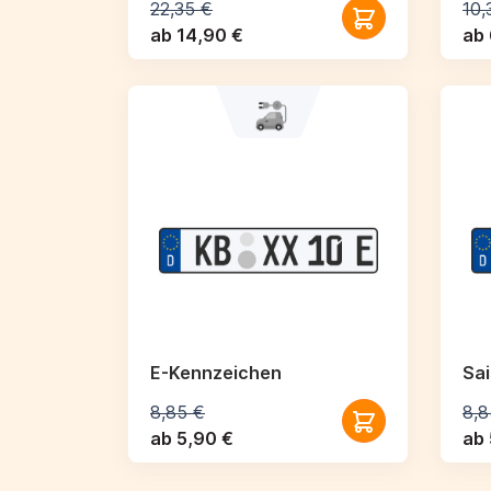
22,35 €
10,
ab 14,90 €
ab 
E-Kennzeichen
Sa
8,85 €
8,8
ab 5,90 €
ab 