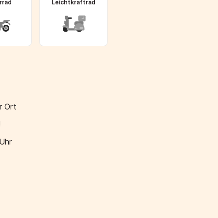
rrad
Leichtkraftrad
r Ort
!
 Uhr