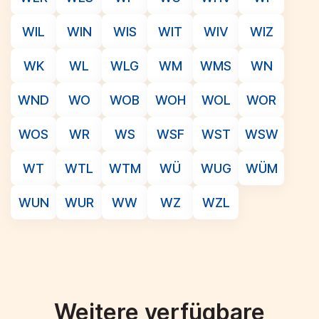
WIL
WIN
WIS
WIT
WIV
WIZ
WK
WL
WLG
WM
WMS
WN
WND
WO
WOB
WOH
WOL
WOR
WOS
WR
WS
WSF
WST
WSW
WT
WTL
WTM
WÜ
WUG
WÜM
WUN
WUR
WW
WZ
WZL
Weitere verfügbare