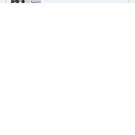
info@kennzeichen-bestellen.de
0421 / 49182516
Weitere Links
Kennzeichen Liste
Information
Kennzeichenhalter bedrucken
Wir akzeptieren alle gängigen Zahlungsformen, um es dir so
einfach wie möglich zu machen.
Lieferung