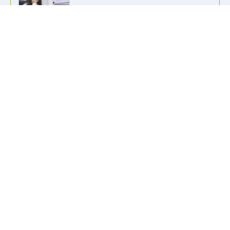
info@kennzeichen-bestellen.de
0421 / 49182516
Weitere Links
Kennzeichen Liste
Information
Kennzeichenhalter bedrucken
Wir akzeptieren alle gängigen Zahlungsformen, um es dir so
einfach wie möglich zu machen.
Lieferung