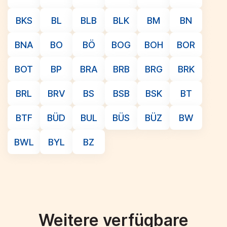
BKS
BL
BLB
BLK
BM
BN
BNA
BO
BÖ
BOG
BOH
BOR
BOT
BP
BRA
BRB
BRG
BRK
BRL
BRV
BS
BSB
BSK
BT
BTF
BÜD
BUL
BÜS
BÜZ
BW
BWL
BYL
BZ
Weitere verfügbare