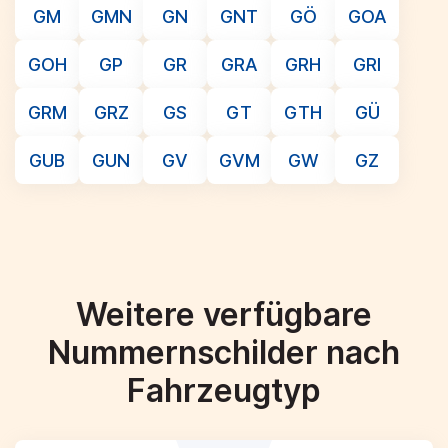
GM
GMN
GN
GNT
GÖ
GOA
GOH
GP
GR
GRA
GRH
GRI
GRM
GRZ
GS
GT
GTH
GÜ
GUB
GUN
GV
GVM
GW
GZ
Weitere verfügbare
Nummernschilder nach
Fahrzeugtyp