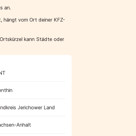
s an.
t, hängt vom Ort deiner KFZ-
 Ortskürzel kann Städte oder
NT
nthin
ndkreis Jerichower Land
chsen-Anhalt