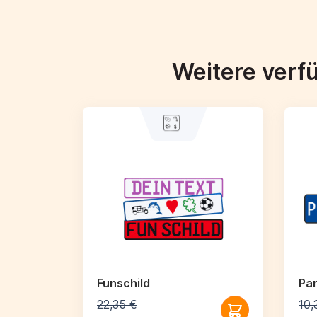
Weitere verf
Funschild
Par
22,35 €
10,