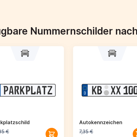
ügbare Nummernschilder nac
kplatzschild
Autokennzeichen
35 €
7,35 €