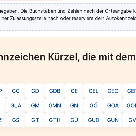
rgegeben. Die Buchstaben und Zahlen nach der Ortsangabe k
iner Zulassungsstelle nach oder reserviere dein Autokennzeic
nzeichen Kürzel, die mit de
P
GC
GD
GDB
GE
GEL
GEO
GE
GLA
GM
GMN
GN
GÖ
GOA
GO
Z
GS
GT
GTH
GÜ
GUB
GUN
G