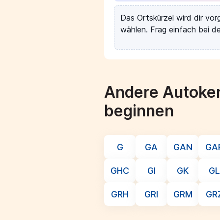
Das Ortskürzel wird dir vo
wählen. Frag einfach bei de
Andere Autoken
beginnen
G
GA
GAN
GA
GHC
GI
GK
GL
GRH
GRI
GRM
GR