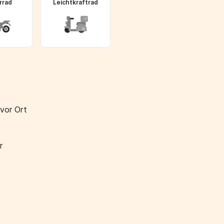
rrad
Leichtkraftrad
 vor Ort
r