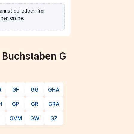
annst du jedoch frei
hen online.
m Buchstaben G
R
GF
GG
GHA
H
GP
GR
GRA
V
GVM
GW
GZ