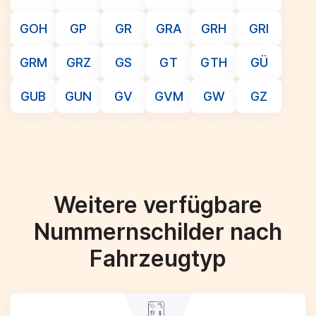
GOH
GP
GR
GRA
GRH
GRI
GRM
GRZ
GS
GT
GTH
GÜ
GUB
GUN
GV
GVM
GW
GZ
Weitere verfügbare
Nummernschilder nach
Fahrzeugtyp