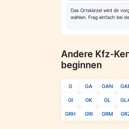
Das Ortskürzel wird dir vo
wählen. Frag einfach bei de
Andere Kfz-Ken
beginnen
G
GA
GAN
GA
GI
GK
GL
GL
GRH
GRI
GRM
GR