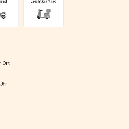
rrad
Leichtkraftrad
r Ort
!
 Uhr