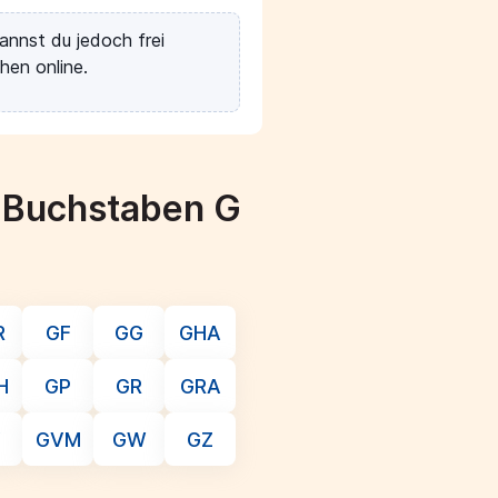
annst du jedoch frei
hen online.
m Buchstaben G
R
GF
GG
GHA
H
GP
GR
GRA
V
GVM
GW
GZ