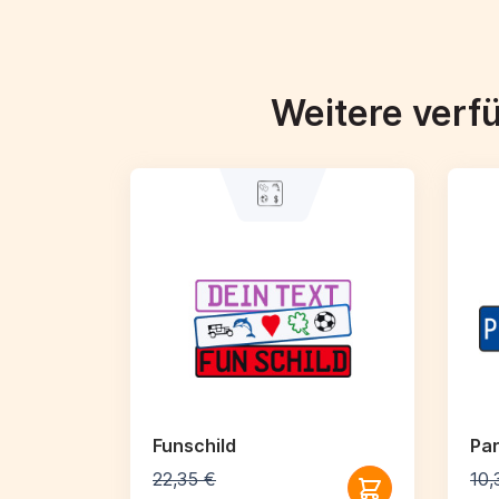
Weitere verf
Funschild
Par
22,35 €
10,