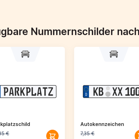
ügbare Nummernschilder nac
kplatzschild
Autokennzeichen
35 €
7,35 €