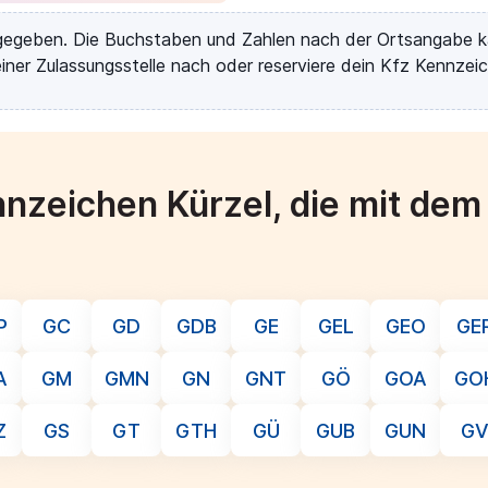
rgegeben. Die Buchstaben und Zahlen nach der Ortsangabe k
iner Zulassungsstelle nach oder reserviere dein Kfz Kennzeic
nzeichen Kürzel, die mit de
P
GC
GD
GDB
GE
GEL
GEO
GE
A
GM
GMN
GN
GNT
GÖ
GOA
GO
Z
GS
GT
GTH
GÜ
GUB
GUN
G