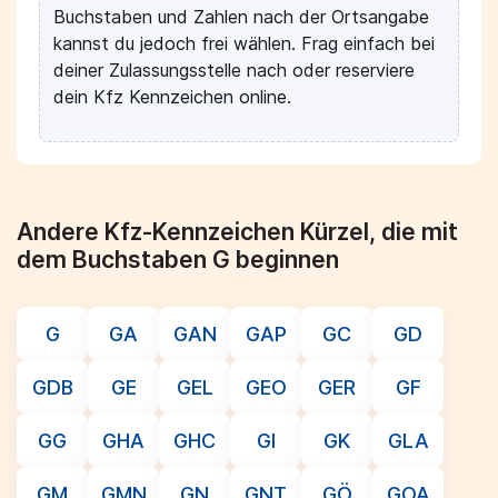
Buchstaben und Zahlen nach der Ortsangabe
kannst du jedoch frei wählen. Frag einfach bei
deiner Zulassungsstelle nach oder reserviere
dein Kfz Kennzeichen online.
Andere Kfz-Kennzeichen Kürzel, die mit
dem Buchstaben G beginnen
G
GA
GAN
GAP
GC
GD
GDB
GE
GEL
GEO
GER
GF
GG
GHA
GHC
GI
GK
GLA
GM
GMN
GN
GNT
GÖ
GOA