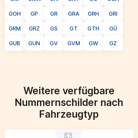
GOH
GP
GR
GRA
GRH
GRI
GRM
GRZ
GS
GT
GTH
GÜ
GUB
GUN
GV
GVM
GW
GZ
Weitere verfügbare
Nummernschilder nach
Fahrzeugtyp