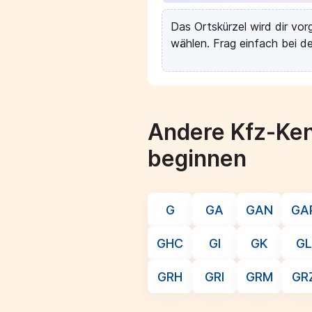
Das Ortskürzel wird dir vo
wählen. Frag einfach bei de
Andere Kfz-Ken
beginnen
G
GA
GAN
GA
GHC
GI
GK
GL
GRH
GRI
GRM
GR