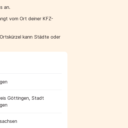
s an.
ängt vom Ort deiner KFZ-
 Ortskürzel kann Städte oder
ngen
eis Göttingen, Stadt
ngen
rsachsen