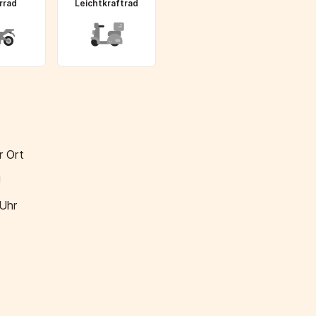
rrad
Leichtkraftrad
r Ort
!
 Uhr