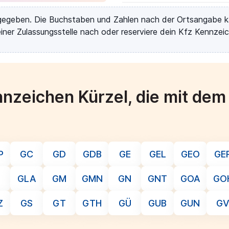
rgegeben. Die Buchstaben und Zahlen nach der Ortsangabe k
iner Zulassungsstelle nach oder reserviere dein Kfz Kennzeic
nzeichen Kürzel, die mit de
P
GC
GD
GDB
GE
GEL
GEO
GE
GLA
GM
GMN
GN
GNT
GOA
GO
Z
GS
GT
GTH
GÜ
GUB
GUN
G