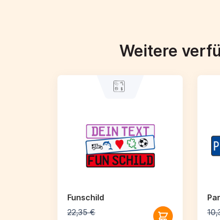
Weitere verf
Funschild
Par
22,35 €
10,