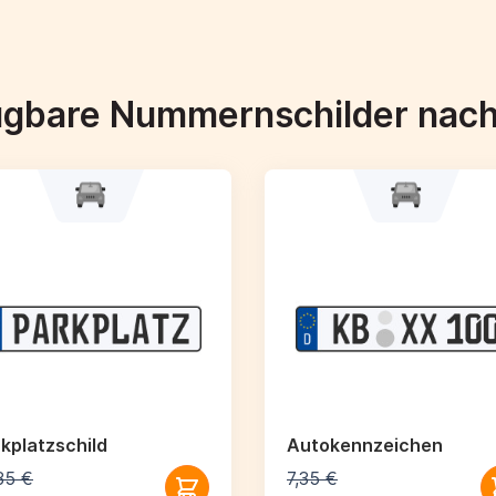
ügbare Nummernschilder nac
kplatzschild
Autokennzeichen
35 €
7,35 €