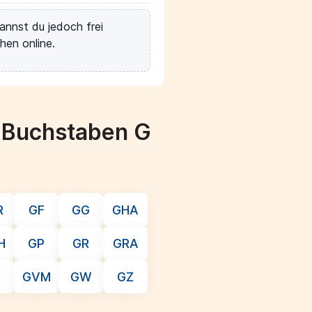
annst du jedoch frei
hen online.
m Buchstaben G
R
GF
GG
GHA
H
GP
GR
GRA
V
GVM
GW
GZ