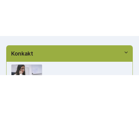
Konkakt
info@kennzeichen-bestellen.de
0421 / 49182516
Weitere Links
Kennzeichen Liste
Information