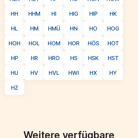
HH
HHM
HI
HIG
HIP
HK
HL
HM
HMÜ
HN
HO
HOG
HOH
HOL
HOM
HOR
HÖS
HOT
HP
HR
HRO
HS
HSK
HST
HU
HV
HVL
HWI
HX
HY
HZ
Weitere verfügbare