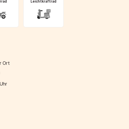
rrad
Leichtkraftrad
r Ort
!
 Uhr