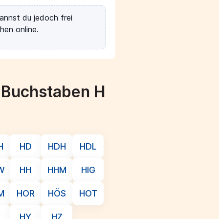
annst du jedoch frei
hen online.
m Buchstaben H
H
HD
HDH
HDL
W
HH
HHM
HIG
M
HOR
HÖS
HOT
HY
HZ