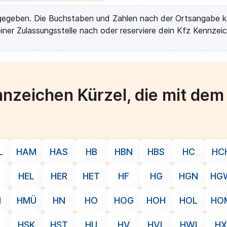
rgegeben. Die Buchstaben und Zahlen nach der Ortsangabe k
iner Zulassungsstelle nach oder reserviere dein Kfz Kennzeic
nzeichen Kürzel, die mit de
L
HAM
HAS
HB
HBN
HBS
HC
HC
I
HEL
HER
HET
HF
HG
HGN
HG
M
HMÜ
HN
HO
HOG
HOH
HOL
HO
HSK
HST
HU
HV
HVL
HWI
HX