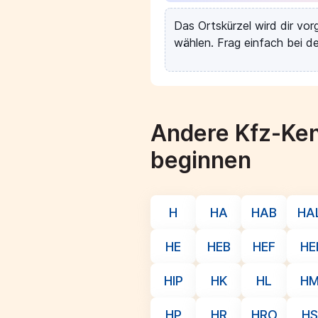
Das Ortskürzel wird dir vo
wählen. Frag einfach bei de
Andere Kfz-Ken
beginnen
H
HA
HAB
HA
HE
HEB
HEF
HE
HIP
HK
HL
H
HP
HR
HRO
HS