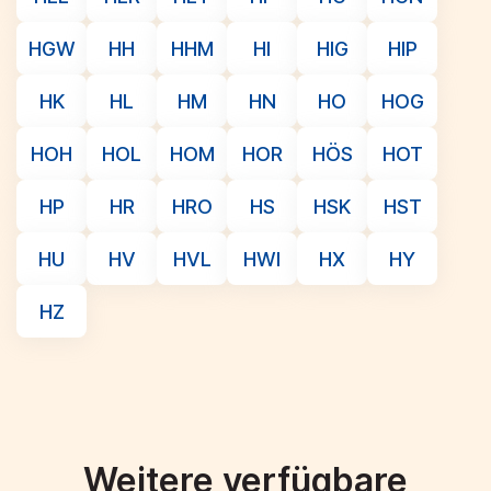
HGW
HH
HHM
HI
HIG
HIP
HK
HL
HM
HN
HO
HOG
HOH
HOL
HOM
HOR
HÖS
HOT
HP
HR
HRO
HS
HSK
HST
HU
HV
HVL
HWI
HX
HY
HZ
Weitere verfügbare